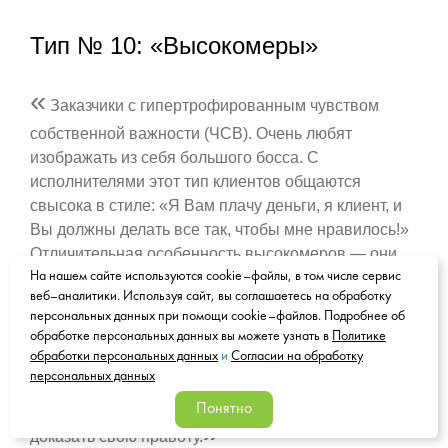
Тип № 10: «Высокомеры»
«
Заказчики с гипертрофированным чувством
собственной важности (ЧСВ). Очень любят
изображать из себя большого босса. С
исполнителями этот тип клиентов общаются
свысока в стиле: «Я Вам плачу деньги, я клиент, и
Вы должны делать все так, чтобы мне нравилось!»
Отличительная особенность высокомеров — они
На нашем сайте используются cookie–файлы, в том числе сервис
очень любят пускать пыль в глаза. Так, например,
веб–аналитики. Используя сайт, вы соглашаетесь на обработку
они очень много говорят и хвастаются своими
персональных данных при помощи cookie–файлов. Подробнее об
успехами, достижениями (даже минимальными) и
обработке персональных данных вы можете узнать в
Политике
всеми силами выставляют свое величие напоказ,
обработки персональных данных
и
Согласии на обработку
чтобы затем давить авторитетом. Очень не любят,
персональных данных
когда с ними спорят и готовы разбиться о стену, но
Понятно
»
доказать свою правоту.