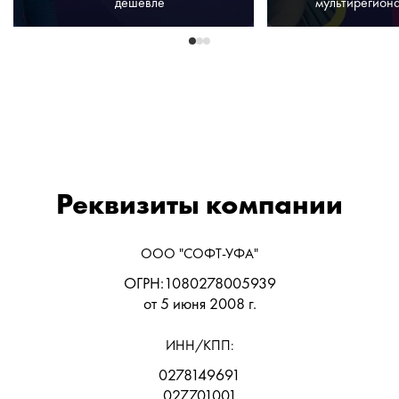
дешевле
мультирегион
Реквизиты компании
ООО "СОФТ-УФА"
ОГРН:1080278005939
от 5 июня 2008 г.
ИНН/КПП:
0278149691
027701001