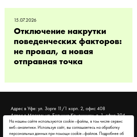
15.07.2026
Отключение накрутки
поведенческих факторов:
не провал, а новая
отправная точка
Адрес в Уфе: ул. Зорге 11/1 корп. 2, офис 408
Адрес в Москве: ул. Большие Каменщики, д. 1, офис 304
На нашем сайте используются cookie–файлы, в том числе сервис
веб–аналитики. Используя сайт, вы соглашаетесь на обработку
© 2007 - 2026 Муравейник. SEO-продвижение, реклама,
персональных данных при помощи cookie–файлов. Подробнее об