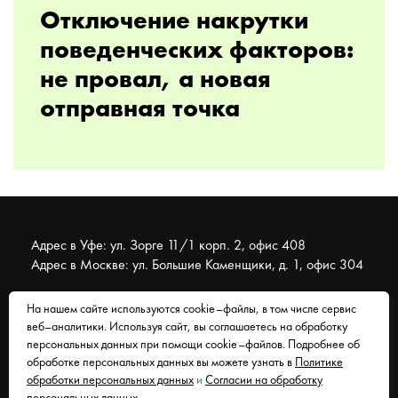
Отключение накрутки
поведенческих факторов:
не провал, а новая
отправная точка
Адрес в Уфе: ул. Зорге 11/1 корп. 2, офис 408
Адрес в Москве: ул. Большие Каменщики, д. 1, офис 304
На нашем сайте используются cookie–файлы, в том числе сервис
© 2007 - 2026 Муравейник. SEO-продвижение, реклама,
веб–аналитики. Используя сайт, вы соглашаетесь на обработку
сайты. Находимся в Уфе, работаем со всем миром.
персональных данных при помощи cookie–файлов. Подробнее об
обработке персональных данных вы можете узнать в
Политике
Согласие на обработку персональных данных
обработки персональных данных
и
Согласии на обработку
Политика обработки персональных данных