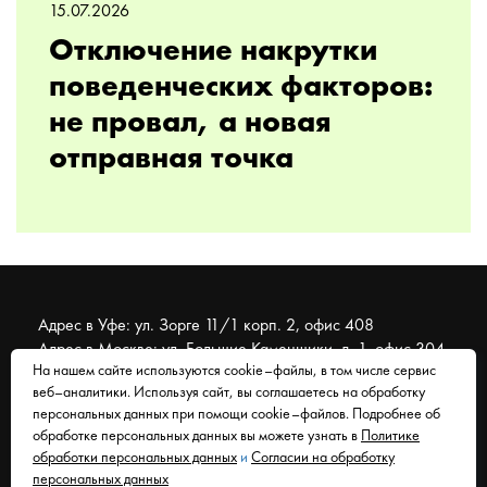
15.07.2026
Отключение накрутки
поведенческих факторов:
не провал, а новая
отправная точка
Адрес в Уфе: ул. Зорге 11/1 корп. 2, офис 408
Адрес в Москве: ул. Большие Каменщики, д. 1, офис 304
На нашем сайте используются cookie–файлы, в том числе сервис
веб–аналитики. Используя сайт, вы соглашаетесь на обработку
© 2007 - 2026 Муравейник. SEO-продвижение, реклама,
персональных данных при помощи cookie–файлов. Подробнее об
сайты. Находимся в Уфе, работаем со всем миром.
обработке персональных данных вы можете узнать в
Политике
обработки персональных данных
и
Согласии на обработку
Согласие на обработку персональных данных
персональных данных