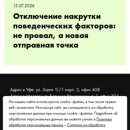
15.07.2026
Отключение накрутки
поведенческих факторов:
не провал, а новая
отправная точка
Адрес в Уфе: ул. Зорге 11/1 корп. 2, офис 408
Адрес в Москве: ул. Большие Каменщики, д. 1, офис 304
На нашем сайте используются cookie–файлы, в том числе сервис
веб–аналитики. Используя сайт, вы соглашаетесь на обработку
© 2007 - 2026 Муравейник. SEO-продвижение, реклама,
персональных данных при помощи cookie–файлов. Подробнее об
сайты. Находимся в Уфе, работаем со всем миром.
обработке персональных данных вы можете узнать в
Политике
обработки персональных данных
и
Согласии на обработку
Согласие на обработку персональных данных