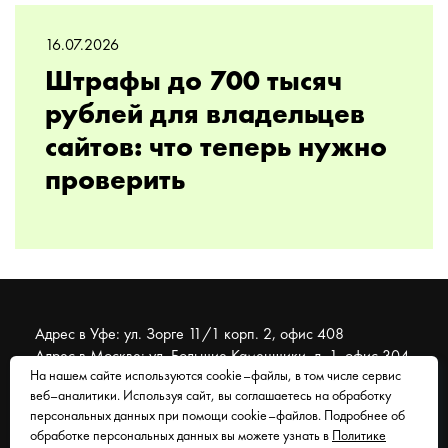
16.07.2026
Штрафы до 700 тысяч
рублей для владельцев
сайтов: что теперь нужно
проверить
Адрес в Уфе: ул. Зорге 11/1 корп. 2, офис 408
Адрес в Москве: ул. Большие Каменщики, д. 1, офис 304
На нашем сайте используются cookie–файлы, в том числе сервис
веб–аналитики. Используя сайт, вы соглашаетесь на обработку
© 2007 - 2026 Муравейник. SEO-продвижение, реклама,
персональных данных при помощи cookie–файлов. Подробнее об
сайты. Находимся в Уфе, работаем со всем миром.
обработке персональных данных вы можете узнать в
Политике