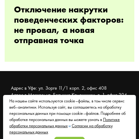
Отключение накрутки
поведенческих факторов:
не провал, а новая
отправная точка
Адрес в Уфе: ул. Зорге 11/1 корп. 2, офис 408
Адрес в Москве: ул. Большие Каменщики, д. 1, офис 304
На нашем сайте используются cookie–файлы, в том числе сервис
веб–аналитики. Используя сайт, вы соглашаетесь на обработку
© 2007 - 2026 Муравейник. SEO-продвижение, реклама,
персональных данных при помощи cookie–файлов. Подробнее об
сайты. Находимся в Уфе, работаем со всем миром.
обработке персональных данных вы можете узнать в
Политике
обработки персональных данных
и
Согласии на обработку
Согласие на обработку персональных данных
персональных данных
Политика обработки персональных данных