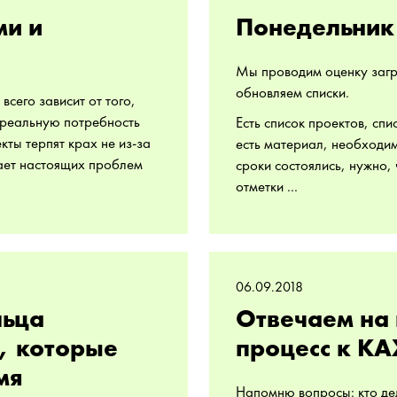
ми и
Понедельник
Мы проводим оценку загр
обновляем списки.
сего зависит от того,
 реальную потребность
Есть список проектов, спи
кты терпят крах не из-за
есть материал, необходим
шает настоящих проблем
сроки состоялись, нужно,
отметки ...
06.09.2018
льца
Отвечаем на 
у, которые
процесс к К
мя
Напомню вопросы: кто дел