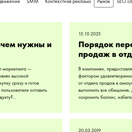
движение
SMM
Контекстная реклама
Рынок
SEO сл
15.10.2025
зачем нужны и
Порядок пере
продаж в отд
ет-маркетинга —
В компаниях, предоставл
овиях высокой
фактором удовлетвореннос
упку сразу и готов
от отдела продаж в аккау
 пользователя оставить
выполнить все обещания,
укту?...
сохранить баланс, избега
20.03.2019