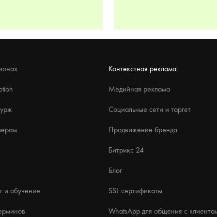
ионах
Контекстная реклама
tion
Медийная реклама
бурж
Социальные сети и таргет
ферам
Продвижение бренда
Битрикс 24
Блог
г и обучение
SSL сертификаты
ерминов
WhatsApp для общения с клиента