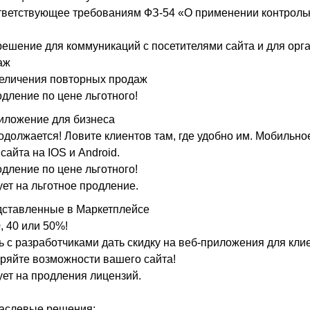
тветствующее требованиям ФЗ-54 «О применении контроль
ешение для коммуникаций с посетителями сайта и для орг
аж
величения повторных продаж
дление по цене льготного!
иложение для бизнеса
должается! Ловите клиентов там, где удобно им. Мобильно
айта на IOS и Android.
дление по цене льготного!
ует на льготное продление.
дставленные в Маркетплейсе
0, 40 или 50%!
 с разработчиками дать скидку на веб-приложения для кли
ряйте возможности вашего сайта!
ует на продления лицензий.
раслевые решения;