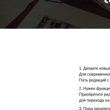
с
1. Делаете новы
Для современног
Пять редакций с
2. Нужен функц
Приобретите ре
для перехода на
3. Пора продлит