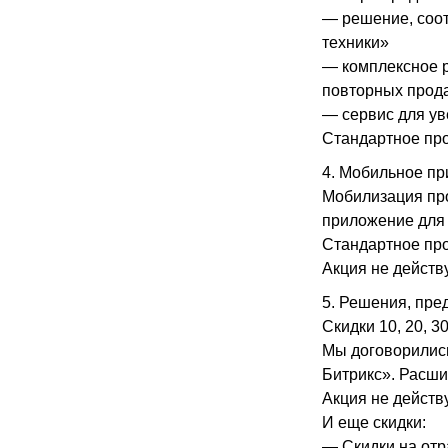
— решение, соо
техники»
— комплексное р
повторных прод
— сервис для у
Стандартное про
4. Мобильное пр
Мобилизация про
приложение для с
Стандартное про
Акция не действ
5. Решения, пре
Скидки 10, 20, 3
Мы договорились
Битрикс». Расши
Акция не действ
И еще скидки:
— Скидки на от