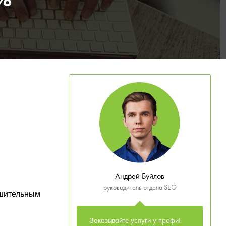
5%
Андрей Буйлов
руководитель отдела SEO
ешительным
Заказывайте услуги у профи!