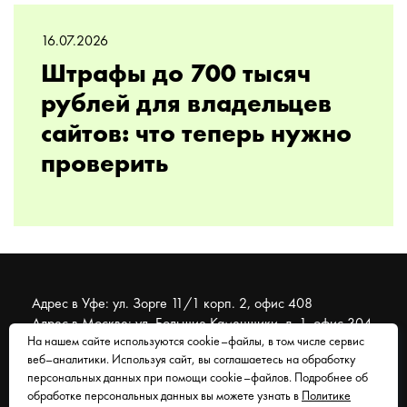
16.07.2026
Штрафы до 700 тысяч
рублей для владельцев
сайтов: что теперь нужно
проверить
Адрес в Уфе: ул. Зорге 11/1 корп. 2, офис 408
Адрес в Москве: ул. Большие Каменщики, д. 1, офис 304
На нашем сайте используются cookie–файлы, в том числе сервис
веб–аналитики. Используя сайт, вы соглашаетесь на обработку
© 2007 - 2026 Муравейник. SEO-продвижение, реклама,
персональных данных при помощи cookie–файлов. Подробнее об
сайты. Находимся в Уфе, работаем со всем миром.
обработке персональных данных вы можете узнать в
Политике