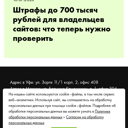
16.07.2026
Штрафы до 700 тысяч
рублей для владельцев
сайтов: что теперь нужно
проверить
Адрес в Уфе: ул. Зорге 11/1 корп. 2, офис 408
Адрес в Москве: ул. Большие Каменщики, д. 1, офис 304
На нашем сайте используются cookie–файлы, в том числе сервис
веб–аналитики. Используя сайт, вы соглашаетесь на обработку
© 2007 - 2026 Муравейник. SEO-продвижение, реклама,
персональных данных при помощи cookie–файлов. Подробнее об
сайты. Находимся в Уфе, работаем со всем миром.
обработке персональных данных вы можете узнать в
Политике
обработки персональных данных
и
Согласии на обработку
Согласие на обработку персональных данных
персональных данных
Политика обработки персональных данных