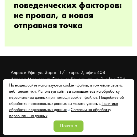
поведенческих факторов:
не провал, а новая
отправная точка
Адрес в Уфе: ул. Зорге 11/1 корп. 2, офис 408
Адрес в Москве: ул. Большие Каменщики, д. 1, офис 304
На нашем сайте используются cookie–файлы, в том числе сервис
веб–аналитики. Используя сайт, вы соглашаетесь на обработку
© 2007 - 2026 Муравейник. SEO-продвижение, реклама,
персональных данных при помощи cookie–файлов. Подробнее об
сайты. Находимся в Уфе, работаем со всем миром.
обработке персональных данных вы можете узнать в
Политике
обработки персональных данных
и
Согласии на обработку
Согласие на обработку персональных данных
персональных данных
Политика обработки персональных данных
Понятно