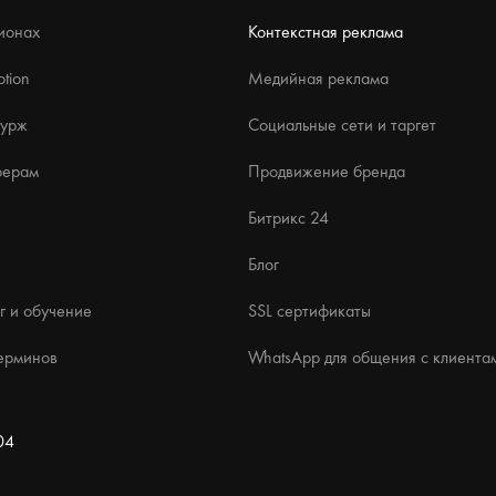
ионах
Контекстная реклама
tion
Медийная реклама
бурж
Социальные сети и таргет
ферам
Продвижение бренда
Битрикс 24
Блог
г и обучение
SSL сертификаты
ерминов
WhatsApp для общения с клиента
04