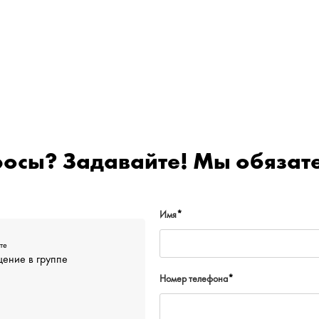
росы? Задавайте! Мы обязате
Имя
*
те
ение в группе
Номер телефона
*