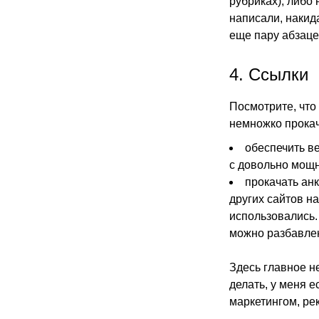
рубриках), либо 
написали, накид
еще пару абзаце
4. Ссылки
Посмотрите, что 
немножко прокач
обеспечить ве
с довольно мощн
прокачать анк
других сайтов н
использовались.
можно разбавле
Здесь главное не
делать, у меня е
маркетингом, ре