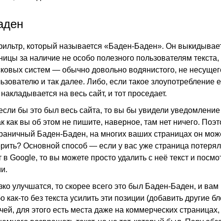
аден
фильтр, который называется «Баден-Баден». Он выкидывае
ницы за наличие не особо полезного пользователям текста,
ковых систем — обычно довольно водянистого, не несуще
зователю и так далее. Либо, если такое злоупотребление е
 накладывается на весь сайт, и тот проседает.
 если бы это был весь сайта, то вы бы увидели уведомление
к как вы об этом не пишите, наверное, там нет ничего. Поэт
раничный Баден-Баден, на многих ваших страницах он може
рить? Основной способ — если у вас уже страница потерял
т в Google, то вы можете просто удалить с неё текст и посмо
и.
зко улучшатся, то скорее всего это был Баден-Баден, и вам
 как-то без текста усилить эти позиции (добавить другие бл
ей, для этого есть места даже на коммерческих страницах,