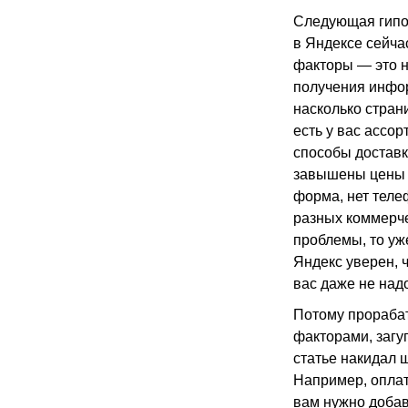
Следующая гипот
в Яндексе сейча
факторы — это н
получения инфор
насколько стран
есть у вас ассо
способы доставк
завышены цены и
форма, нет теле
разных коммерче
проблемы, то уж
Яндекс уверен, 
вас даже не надо
Потому прорабат
факторами, загу
статье накидал ш
Например, оплата
вам нужно добави