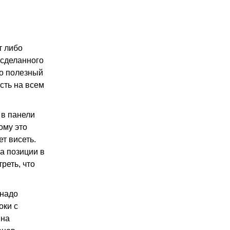
т либо
 сделанного
го полезный
сть на всем
 в панели
ому это
т висеть.
а позиции в
треть, что
 надо
оки с
 на