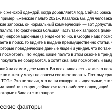
и с женской одеждой, когда добавляется год. Сейчас боюсь
 пример: «женские пальто 2021». Казалось бы, для человека
кие запросы, он нормальный коммерческий — вот, допустим
 пальто. Но фактически большая часть таких запросов (имен
ял) информационные (в Яндексе точно, в Google надо посмо
аете в поиск, то видите в выдаче преимущественно статьи. 
которые поведенческие данные людей и увидел, что по таки
 посмотреть, что модно, какие пальто в этом сезоне в тренде
 покупать не собираются, а хотят сначала посмотреть и выб
уаций на самом деле много. Во всех нишах есть какие-то не
е по интенту могут не совсем соответствовать. Поэтому сра
в ТОПе. Это не значит, что ваши конкуренты идеальные, это з
ма такой тип стариц сейчас считает наиболее подходящий
которые вбивают этот запрос.
ческие факторы