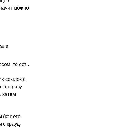
ацев
значит можно
ах и
сом, то есть
их ссылок с
ы по разу
, затем
 (как его
 с крауд-