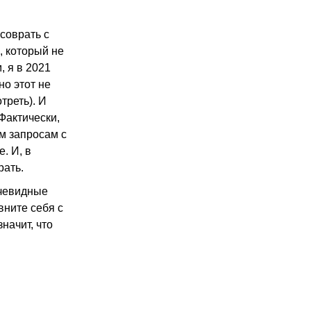
 соврать с
, который не
, я в 2021
но этот не
треть). И
Фактически,
м запросам с
. И, в
рать.
очевидные
вните себя с
начит, что