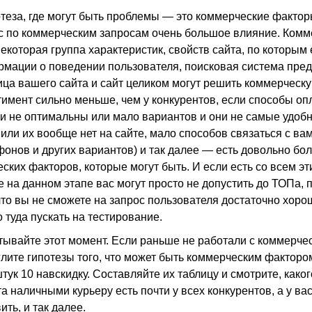
еза, где могут быть проблемы — это коммерческие факторы
с по коммерческим запросам очень большое влияние. Комм
екоторая группа характеристик, свойств сайта, по которым
мации о поведении пользователя, поисковая система пред
ица вашего сайта и сайт целиком могут решить коммерческу
ртимент сильно меньше, чем у конкурентов, если способы оп
и не оптимальны или мало вариантов и они не самые удобн
ли их вообще нет на сайте, мало способов связаться с вам
фонов и других вариантов) и так далее — есть довольно бо
ских факторов, которые могут быть. И если есть со всем э
е на данном этапе вас могут просто не допустить до ТОПа, 
что вы не сможете на запрос пользователя достаточно хоро
 туда пускать на тестирование.
ывайте этот момент. Если раньше не работали с коммерче
глите гипотезы того, что может быть коммерческим фактором
тук 10 навскидку. Составляйте их таблицу и смотрите, какого
 наличными курьеру есть почти у всех конкурентов, а у вас 
ть, и так далее.