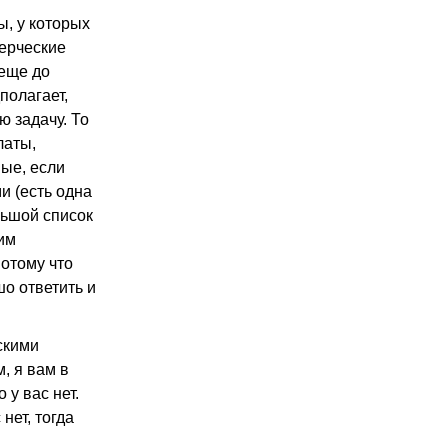
, у которых
ерческие
 еще до
полагает,
ю задачу. То
латы,
ые, если
и (есть одна
льшой список
тим
потому что
шо ответить и
скими
, я вам в
 у вас нет.
нет, тогда