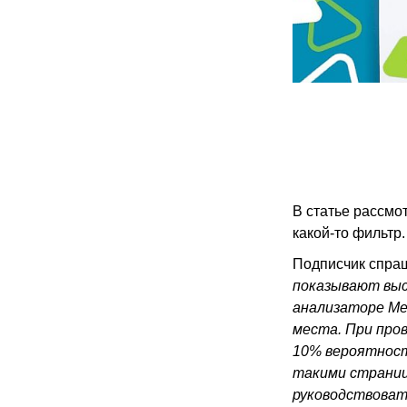
В статье рассмо
какой-то фильтр.
Подписчик спра
показывают выс
анализаторе Мег
места. При про
10% вероятност
такими страниц
руководствоват