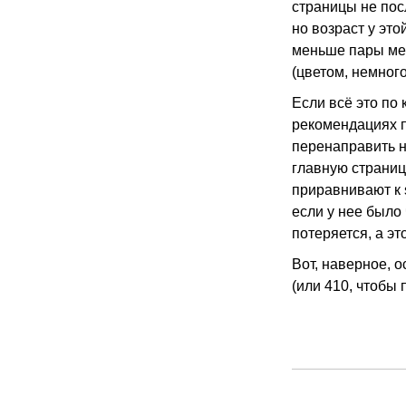
страницы не пос
но возраст у это
меньше пары мес
(цветом, немного
Если всё это по 
рекомендациях 
перенаправить н
главную страницу
приравнивают к s
если у нее было 
потеряется, а эт
Вот, наверное, 
(или 410, чтобы