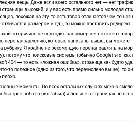
ледняя вещь. Даже если всего остального нет — нет трафи
й страницы высокий, и у вас есть прямо сильно молодая стр
яцев, похожая на эту, то есть товар отличается чем-то не
 отличается размером и т.д.), то можно поставить редирект.
какой-то причине не подходит, например нет похожего товара
по перенаправлению, которые написаны выше, вы можете
а рубрику. Я крайне не рекомендую перенаправлять на мор
), потому что поисковые системы (обычно Google) это, как
oft 404 — то есть «ложная ошибка», страница как будто уда
что-то полезное (одно из того, что перечислено выше), то о
о плохо.
основные моменты. Во всех остальных случаях можно смело
 побыстрее робот о них забыл) и больше о страницах не всп