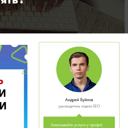
лять?
Андрей Буйлов
руководитель отдела SEO
Заказывайте услуги у профи!