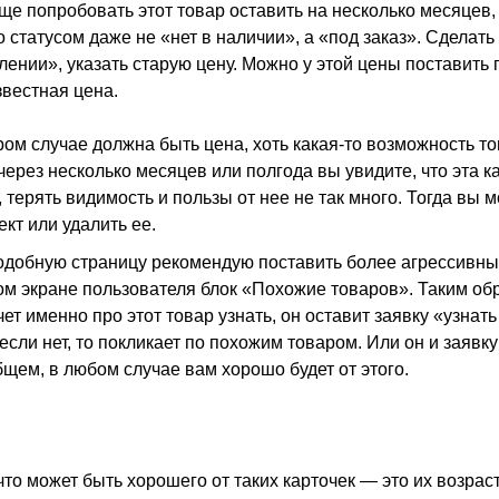
ще попробовать этот товар оставить на несколько месяцев,
 статусом даже не «нет в наличии», а «под заказ». Сделать
лении», указать старую цену. Можно у этой цены поставить п
звестная цена.
ром случае должна быть цена, хоть какая-то возможность то
через несколько месяцев или полгода вы увидите, что эта к
 терять видимость и пользы от нее не так много. Тогда вы 
кт или удалить ее.
подобную страницу рекомендую поставить более агрессивны
м экране пользователя блок «Похожие товаров». Таким обр
ет именно про этот товар узнать, он оставит заявку «узнать
если нет, то покликает по похожим товаром. Или он и заявку 
бщем, в любом случае вам хорошо будет от этого.
что может быть хорошего от таких карточек — это их возраст