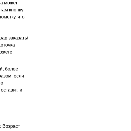
 а может
 там кнопку
ометку, что
вар заказать/
арточка
можете
й, более
азом, если
 о
оставит, и
. Возраст