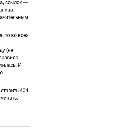
ка, ссылок —
аница,
значительным
, то во всех
ду (на
 правило,
лилась. И
но
 ставить 404
оминать.