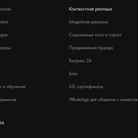
ионах
Контекстная реклама
tion
Медийная реклама
бурж
Социальные сети и таргет
ферам
Продвижение бренда
Битрикс 24
Блог
г и обучение
SSL сертификаты
ерминов
WhatsApp для общения с клиента
04