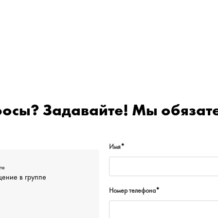
росы? Задавайте! Мы обязате
Имя
*
те
ение в группе
Номер телефона
*