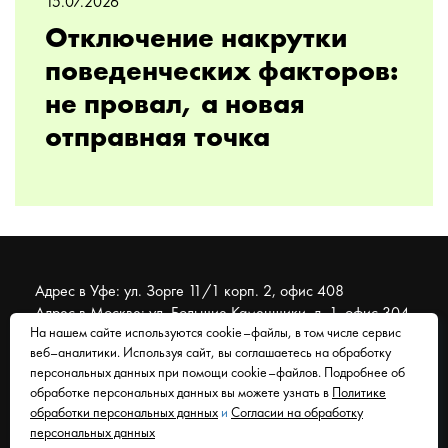
15.07.2026
Отключение накрутки
поведенческих факторов:
не провал, а новая
отправная точка
Адрес в Уфе: ул. Зорге 11/1 корп. 2, офис 408
Адрес в Москве: ул. Большие Каменщики, д. 1, офис 304
На нашем сайте используются cookie–файлы, в том числе сервис
веб–аналитики. Используя сайт, вы соглашаетесь на обработку
© 2007 - 2026 Муравейник. SEO-продвижение, реклама,
персональных данных при помощи cookie–файлов. Подробнее об
сайты. Находимся в Уфе, работаем со всем миром.
обработке персональных данных вы можете узнать в
Политике
обработки персональных данных
и
Согласии на обработку
Согласие на обработку персональных данных
персональных данных