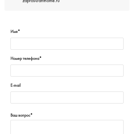
zapros@anthome.ru
Имя
*
Номер телефона
*
E-mail
Ваш вопрос
*