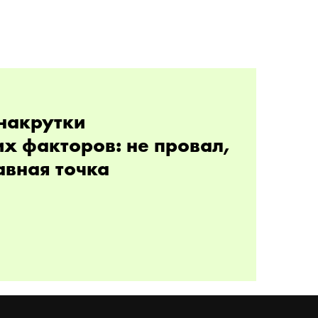
накрутки
х факторов: не провал,
авная точка