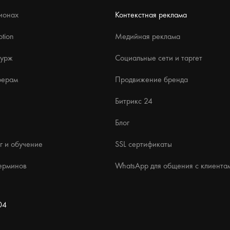
ионах
Контекстная реклама
tion
Медийная реклама
бурж
Социальные сети и таргет
ферам
Продвижение бренда
Битрикс 24
Блог
г и обучение
SSL сертификаты
ерминов
WhatsApp для общения с клиента
04