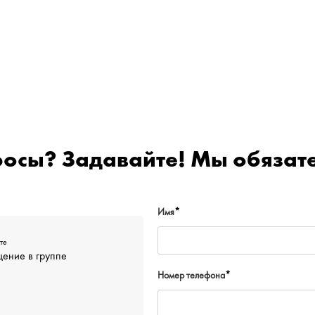
росы? Задавайте! Мы обязате
Имя
*
те
ение в группе
Номер телефона
*