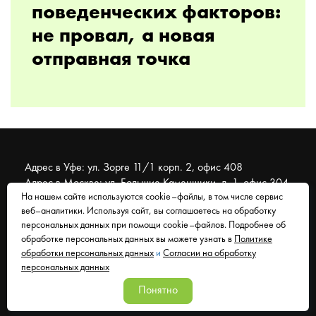
поведенческих факторов:
не провал, а новая
отправная точка
Адрес в Уфе: ул. Зорге 11/1 корп. 2, офис 408
Адрес в Москве: ул. Большие Каменщики, д. 1, офис 304
На нашем сайте используются cookie–файлы, в том числе сервис
веб–аналитики. Используя сайт, вы соглашаетесь на обработку
© 2007 - 2026 Муравейник. SEO-продвижение, реклама,
персональных данных при помощи cookie–файлов. Подробнее об
сайты. Находимся в Уфе, работаем со всем миром.
обработке персональных данных вы можете узнать в
Политике
обработки персональных данных
и
Согласии на обработку
Согласие на обработку персональных данных
персональных данных
Политика обработки персональных данных
Понятно