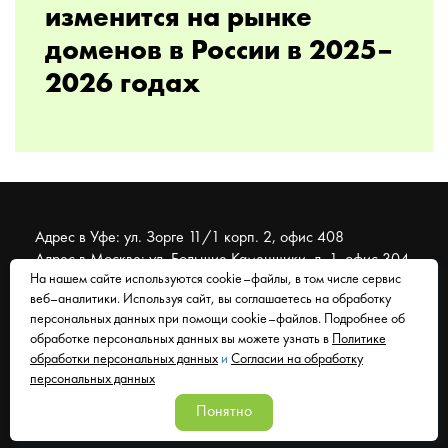
изменится на рынке
доменов в России в 2025–
2026 годах
Адрес в Уфе: ул. Зорге 11/1 корп. 2, офис 408
Адрес в Москве: ул. Большие Каменщики, д. 1, офис 304
На нашем сайте используются cookie–файлы, в том числе сервис
веб–аналитики. Используя сайт, вы соглашаетесь на обработку
© 2007 - 2026 Муравейник. SEO-продвижение, реклама,
персональных данных при помощи cookie–файлов. Подробнее об
сайты. Находимся в Уфе, работаем со всем миром.
обработке персональных данных вы можете узнать в
Политике
обработки персональных данных
и
Согласии на обработку
Согласие на обработку персональных данных
персональных данных
Политика обработки персональных данных
Понятно