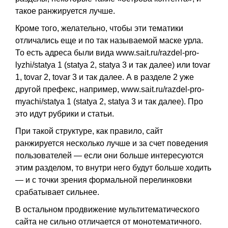
такое ранжируется лучше.
Кроме того, желательно, чтобы эти тематики
отличались еще и по так называемой маске урла.
То есть адреса были вида
www.sait.ru/razdel-pro-
lyzhi/statya
1 (statya 2, statya 3 и так далее) или tovar
1, tovar 2, tovar 3 и так далее. А в разделе 2 уже
другой префекс, например,
www.sait.ru/razdel-pro-
myachi/statya
1 (statya 2, statya 3 и так далее). Про
это идут рубрики и статьи.
При такой структуре, как правило, сайт
ранжируется несколько лучше и за счет поведения
пользователей — если они больше интересуются
этим разделом, то внутри него будут больше ходить
— и с точки зрения формальной перелинковки
срабатывает сильнее.
В остальном продвижение мультитематического
сайта не сильно отличается от монотематичного.