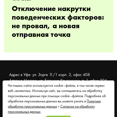
Отключение накрутки
поведенческих факторов:
не провал, а новая
отправная точка
Адрес в Уфе: ул. Зорге 11/1 корп. 2, офис 408
Адрес в Москве: ул. Большие Каменщики, д. 1, офис 304
На нашем сайте используются cookie–файлы, в том числе сервис
веб–аналитики. Используя сайт, вы соглашаетесь на обработку
© 2007 - 2026 Муравейник. SEO-продвижение, реклама,
персональных данных при помощи cookie–файлов. Подробнее об
сайты. Находимся в Уфе, работаем со всем миром.
обработке персональных данных вы можете узнать в
Политике
обработки персональных данных
и
Согласии на обработку
Согласие на обработку персональных данных
персональных данных
Политика обработки персональных данных