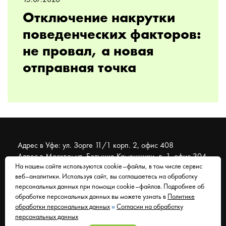
15.07.2026
Отключение накрутки
поведенческих факторов:
не провал, а новая
отправная точка
Адрес в Уфе: ул. Зорге 11/1 корп. 2, офис 408
Адрес в Москве: ул. Большие Каменщики, д. 1, офис 304
На нашем сайте используются cookie–файлы, в том числе сервис
веб–аналитики. Используя сайт, вы соглашаетесь на обработку
© 2007 - 2026 Муравейник. SEO-продвижение, реклама,
персональных данных при помощи cookie–файлов. Подробнее об
сайты. Находимся в Уфе, работаем со всем миром.
обработке персональных данных вы можете узнать в
Политике
обработки персональных данных
и
Согласии на обработку
Согласие на обработку персональных данных
персональных данных
Политика обработки персональных данных