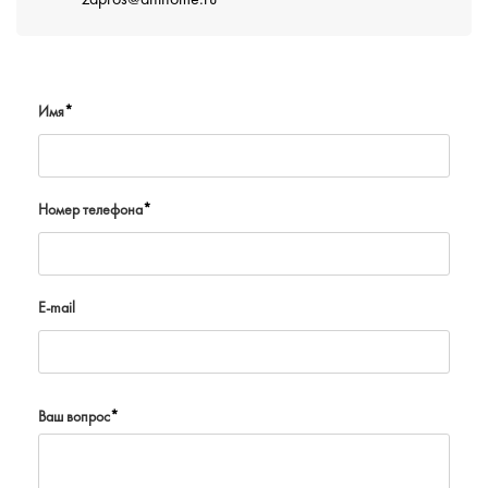
zapros@anthome.ru
Имя
*
Номер телефона
*
E-mail
Ваш вопрос
*