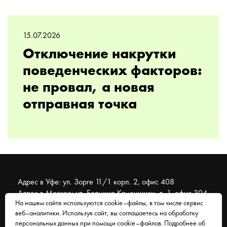
15.07.2026
Отключение накрутки
поведенческих факторов:
не провал, а новая
отправная точка
Адрес в Уфе: ул. Зорге 11/1 корп. 2, офис 408
Адрес в Москве: ул. Большие Каменщики, д. 1, офис 304
На нашем сайте используются cookie–файлы, в том числе сервис
веб–аналитики. Используя сайт, вы соглашаетесь на обработку
© 2007 - 2026 Муравейник. SEO-продвижение, реклама,
персональных данных при помощи cookie–файлов. Подробнее об