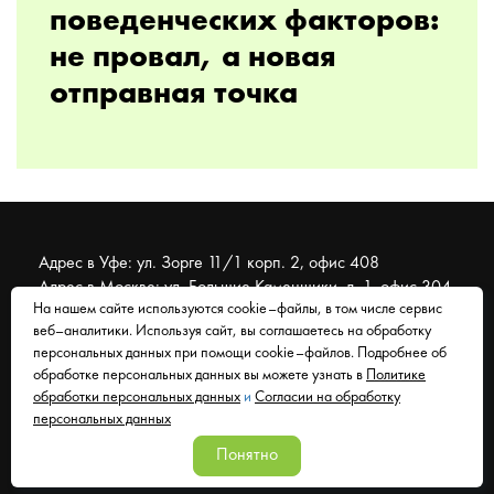
поведенческих факторов:
не провал, а новая
отправная точка
Адрес в Уфе: ул. Зорге 11/1 корп. 2, офис 408
Адрес в Москве: ул. Большие Каменщики, д. 1, офис 304
На нашем сайте используются cookie–файлы, в том числе сервис
веб–аналитики. Используя сайт, вы соглашаетесь на обработку
© 2007 - 2026 Муравейник. SEO-продвижение, реклама,
персональных данных при помощи cookie–файлов. Подробнее об
сайты. Находимся в Уфе, работаем со всем миром.
обработке персональных данных вы можете узнать в
Политике
обработки персональных данных
и
Согласии на обработку
Согласие на обработку персональных данных
персональных данных
Политика обработки персональных данных
Понятно