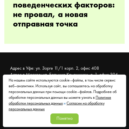
поведенческих факторов:
не провал, а новая
отправная точка
Адрес в Уфе: ул. Зорге 11/1 корп. 2, офис 408
Адрес в Москве: ул. Большие Каменщики, д. 1, офис 304
На нашем сайте используются cookie–файлы, в том числе сервис
веб–аналитики. Используя сайт, вы соглашаетесь на обработку
© 2007 - 2026 Муравейник. SEO-продвижение, реклама,
персональных данных при помощи cookie–файлов. Подробнее об
сайты. Находимся в Уфе, работаем со всем миром.
обработке персональных данных вы можете узнать в
Политике
обработки персональных данных
и
Согласии на обработку
Согласие на обработку персональных данных
персональных данных
Политика обработки персональных данных
Понятно