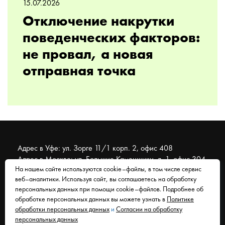
15.07.2026
Отключение накрутки
поведенческих факторов:
не провал, а новая
отправная точка
Адрес в Уфе: ул. Зорге 11/1 корп. 2, офис 408
Адрес в Москве: ул. Большие Каменщики, д. 1, офис 304
На нашем сайте используются cookie–файлы, в том числе сервис
веб–аналитики. Используя сайт, вы соглашаетесь на обработку
© 2007 - 2026 Муравейник. SEO-продвижение, реклама,
персональных данных при помощи cookie–файлов. Подробнее об
сайты. Находимся в Уфе, работаем со всем миром.
обработке персональных данных вы можете узнать в
Политике
обработки персональных данных
и
Согласии на обработку
Согласие на обработку персональных данных
персональных данных