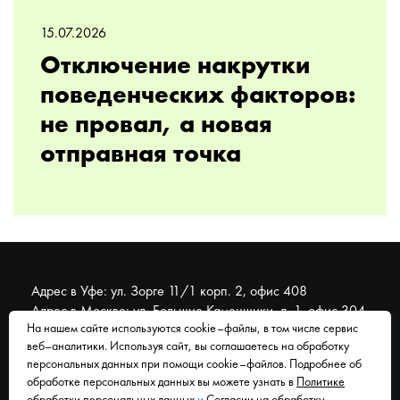
15.07.2026
Отключение накрутки
поведенческих факторов:
не провал, а новая
отправная точка
Адрес в Уфе: ул. Зорге 11/1 корп. 2, офис 408
Адрес в Москве: ул. Большие Каменщики, д. 1, офис 304
На нашем сайте используются cookie–файлы, в том числе сервис
веб–аналитики. Используя сайт, вы соглашаетесь на обработку
© 2007 - 2026 Муравейник. SEO-продвижение, реклама,
персональных данных при помощи cookie–файлов. Подробнее об
сайты. Находимся в Уфе, работаем со всем миром.
обработке персональных данных вы можете узнать в
Политике