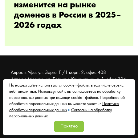
изменится на рынке
доменов в России в 2025–
2026 годах
Адрес в Уфе: ул. Зорге 11/1 корп. 2, офис 408
Адрес в Москве: ул. Большие Каменщики, д. 1, офис 304
На нашем сайте используются cookie–файлы, в том числе сервис
веб–аналитики. Используя сайт, вы соглашаетесь на обработку
© 2007 - 2026 Муравейник. SEO-продвижение, реклама,
персональных данных при помощи cookie–файлов. Подробнее об
сайты. Находимся в Уфе, работаем со всем миром.
обработке персональных данных вы можете узнать в
Политике
обработки персональных данных
и
Согласии на обработку
Согласие на обработку персональных данных
персональных данных
Политика обработки персональных данных
Понятно