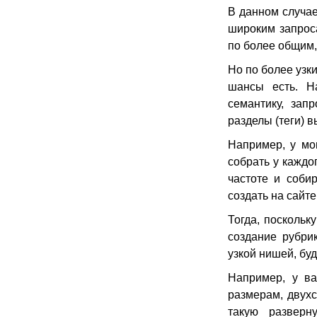
В данном случае
широким запроса
по более общим, 
Но по более узк
шансы есть. Н
семантику, зап
разделы (теги) в
Например, у мо
собрать у каждо
частоте и соби
создать на сайте
Тогда, поскольк
создание рубрик
узкой нишей, буд
Например, у ва
размерам, двухс
такую разверн