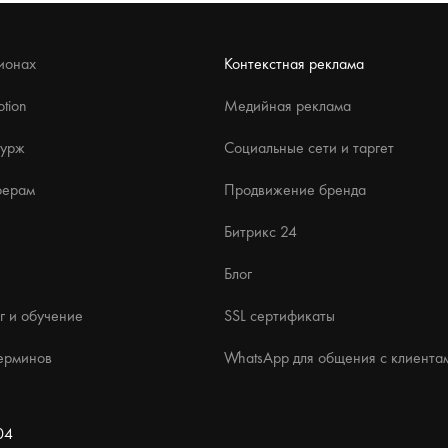
ионах
Контекстная реклама
tion
Медийная реклама
бурж
Социальные сети и таргет
ферам
Продвижение бренда
Битрикс 24
Блог
г и обучение
SSL сертификаты
ерминов
WhatsApp для общения с клиента
04