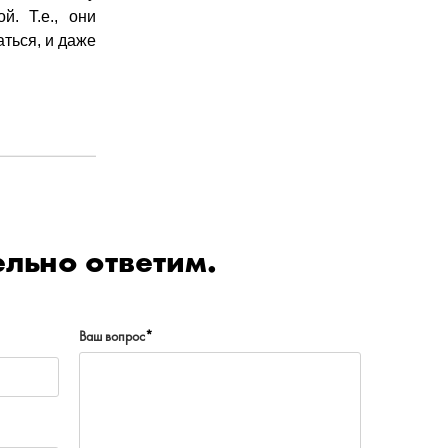
й. Т.е., они
аться, и даже
льно ответим.
Ваш вопрос
*