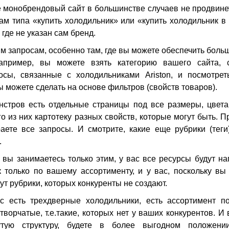
 монобрендовый сайт в большинстве случаев не продвине
м типа «купить холодильник» или «купить холодильник в М
где не указан сам бренд.
им запросам, особенно там, где вы можете обеспечить боль
апример, вы можете взять категорию вашего сайта, 
росы, связанные с холодильниками Ariston, и посмотре
ы можете сделать на основе фильтров (свойств товаров).
нстров есть отдельные страницы под все размеры, цвет
го из них картотеку разных свойств, которые могут быть. 
раете все запросы. И смотрите, какие еще рубрики (тег
.
у вы занимаетесь только этим, у вас все ресурсы будут н
 только по вашему ассортименту, и у вас, поскольку вы
ут рубрики, которых конкуренты не создают.
с есть трехдверные холодильники, есть ассортимент п
творчатые, т.е.такие, которых нет у ваших конкурентов. И
утую структуру, будете в более выгодном положении