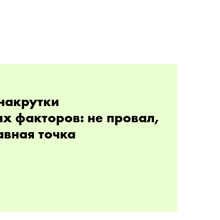
накрутки
х факторов: не провал,
авная точка