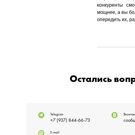
конкуренты смо
мощнее, а вы бо
опередить их, р
Остались воп
Telegram
Вконтак
+7 (937) 844-66-73
сообщ
E-mail