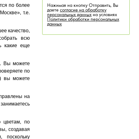
тся по более
Нажимая на кнопку Отправить, Вы
даете
согласие на обработку
оскве», т.е.
персональных данных
на условиях
Политики обработки персональных
данных
шее качество,
собрать всю
ть какие еще
а. Вы можете
Проверяете по
и) вы можете
аправлены на
 занимаетесь
о цветам, по
 вы, создавая
, поскольку