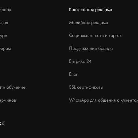
ионах
Контекстная реклама
tion
Медийная реклама
бурж
Социальные сети и таргет
ферам
Продвижение бренда
Битрикс 24
Блог
г и обучение
SSL сертификаты
ерминов
WhatsApp для общения с клиента
04