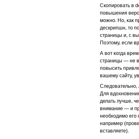
Скопировать в d
повышения вероя
можно. Но, как 
дескрипшн, то по
страницы и, с вы
Поэтому, если вр
А вот когда врем
страницы — не вы
повысить привлек
вашему сайту, у
Следовательно, л
Для вдохновения
делать лучше, ч
внимание — и пр
необходимо его 
например (провер
вставляете).