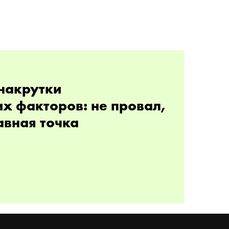
накрутки
х факторов: не провал,
авная точка