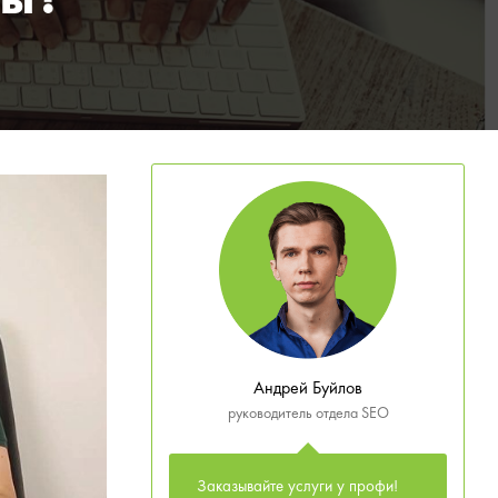
цы?
Андрей Буйлов
руководитель отдела SEO
Заказывайте услуги у профи!