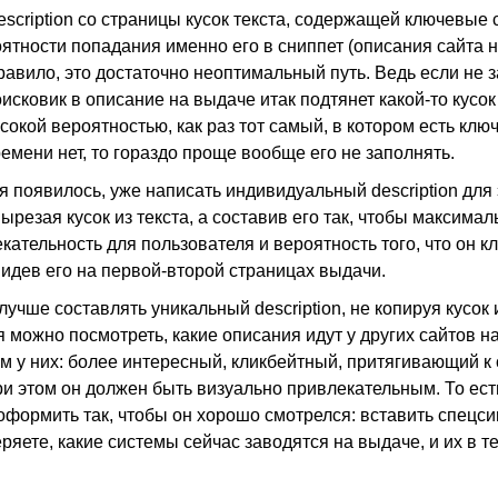
escription со страницы кусок текста, содержащей ключевые 
тности попадания именно его в сниппет (описания сайта 
правило, это достаточно неоптимальный путь. Ведь если не 
исковик в описание на выдаче итак подтянет какой-то кусок
сокой вероятностью, как раз тот самый, в котором есть клю
емени нет, то гораздо проще вообще его не заполнять.
я появилось, уже написать индивидуальный description для
резая кусок из текста, а составив его так, чтобы максимал
ательность для пользователя и вероятность того, что он кл
видев его на первой-второй страницах выдачи.
учше составлять уникальный description, не копируя кусок и
 можно посмотреть, какие описания идут у других сайтов н
ем у них: более интересный, кликбейтный, притягивающий к
и этом он должен быть визуально привлекательным. То ест
оформить так, чтобы он хорошо смотрелся: вставить спецс
яете, какие системы сейчас заводятся на выдаче, и их в т