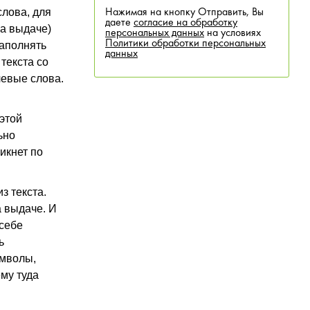
слова, для
Нажимая на кнопку Отправить, Вы
даете
согласие на обработку
на выдаче)
персональных данных
на условиях
Политики обработки персональных
заполнять
данных
 текста со
чевые слова.
 этой
ьно
икнет по
з текста.
а выдаче. И
 себе
ь
имволы,
ему туда