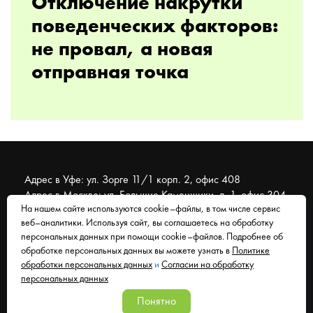
Отключение накрутки
поведенческих факторов:
не провал, а новая
отправная точка
Адрес в Уфе: ул. Зорге 11/1 корп. 2, офис 408
Адрес в Москве: ул. Большие Каменщики, д. 1, офис 304
На нашем сайте используются cookie–файлы, в том числе сервис
веб–аналитики. Используя сайт, вы соглашаетесь на обработку
© 2007 - 2026 Муравейник. SEO-продвижение, реклама,
персональных данных при помощи cookie–файлов. Подробнее об
сайты. Находимся в Уфе, работаем со всем миром.
обработке персональных данных вы можете узнать в
Политике
обработки персональных данных
и
Согласии на обработку
Согласие на обработку персональных данных
персональных данных
Политика обработки персональных данных
Понятно