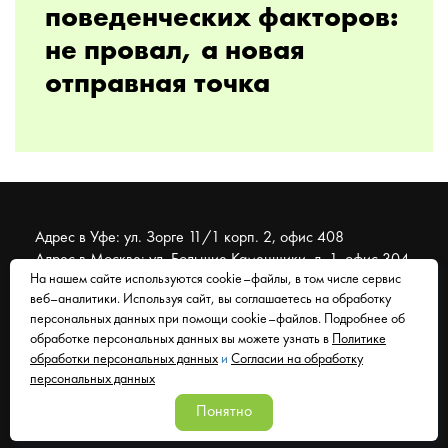
поведенческих факторов:
не провал, а новая
отправная точка
Адрес в Уфе: ул. Зорге 11/1 корп. 2, офис 408
Адрес в Москве: ул. Большие Каменщики, д. 1, офис 304
На нашем сайте используются cookie–файлы, в том числе сервис
веб–аналитики. Используя сайт, вы соглашаетесь на обработку
© 2007 - 2026 Муравейник. SEO-продвижение, реклама,
персональных данных при помощи cookie–файлов. Подробнее об
сайты. Находимся в Уфе, работаем со всем миром.
обработке персональных данных вы можете узнать в
Политике
обработки персональных данных
и
Согласии на обработку
Согласие на обработку персональных данных
персональных данных
Политика обработки персональных данных
Понятно