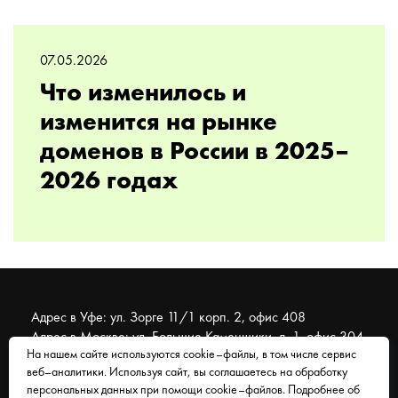
07.05.2026
Что изменилось и
изменится на рынке
доменов в России в 2025–
2026 годах
Адрес в Уфе: ул. Зорге 11/1 корп. 2, офис 408
Адрес в Москве: ул. Большие Каменщики, д. 1, офис 304
На нашем сайте используются cookie–файлы, в том числе сервис
веб–аналитики. Используя сайт, вы соглашаетесь на обработку
© 2007 - 2026 Муравейник. SEO-продвижение, реклама,
персональных данных при помощи cookie–файлов. Подробнее об