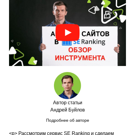
Автор статьи
Андрей Буйлов
Подробнее об авторе
<p> Рассмотрим сервис SE Ranking и сделаем подробный обзор инструмента «Анализ сайта». Для примера анализироваться будет сайт perevozka24.ru. Один раз его уже просканировали, будет делаться повторное сканирование, потому что SE Ranking позволяет сделать сравнение. Когда вы сделали аудит, скинули его, например, клиенту или программистам, они внесли правки и вам возвращают аудит обратно и вам нужно проверить, что сделано, а что нет. Тогда вы просто идете в сервис, запускаете аудит еще раз, и он показывает, где были изменения, где не были, что исправлено, а что нет. </p> <p> Иными словами, вам не нужно смотреть, какое из изменений вы указывали в начальном аудите, а какое нет, здесь все произойдет автоматически. </p> <h2> Настройки </h2> <p style="text-align:center;"> <img src="/images/articles/podrobni-obzor-article/image10.png" style="max-width:100%;"> </p> <p> Можно вообще не менять дефолтные настройки, просто запускать. Но с ними можно чуть более гибко настроить. Пройдемся по всем основным блокам. </p> <br> <p> 1. Вкладка «Источник страниц для анализа сайта». Здесь есть: </p> <li> <b>Страница сайта</b>. Можно пускать только те страницы, которые вы задали. Допустим, планируется сканировать только главную, и если этот инструмент отключить, то сканировать будет только главную. В нашем случае нужно, чтобы просканировал вглубь, насколько хватит лимита. </li> <li> <b>Поддомены сайта</b>. Можно сканировать все поддомены сайта или только основной. </li> <li> <b>XML-карта сайта</b>. Можно сканировать по XML-карте сайта. </li> <li> <b>Мой список страниц</b>. Можно задавать свой список страниц, он тогда будет сканировать только их. </li> <br> <p> 2. Вкладка «Правила сканирования страниц». Можно задать то, учитывать ли директивы в robots, игнорировать ли noindex, nofollow — в общем стандартные параметры. И есть параметр «Дополнительные правила», где можно указать, какие папки надо сканировать, какие не надо. Еще одна настройка — «Игнорировать параметры URL», где выбираете игнорировать или не игнорировать параметры урлов. </p> <br> <p> 3. Вкладка «Настройки пассера». </p> <p> В пункте User agent можно указать другой user agent, «притвориться» кем-то другим. Например, есть бот самого SE Ranking. И если вдруг на сайте установлена защита не по поведению пользователя, а по юзер агенту, то здесь вполне можно установить user agent равный гугл-боту, например, а такого бота часть сайтов просто на всякий случай будет пропускать, а часть будет проверять, принадлежит ли этот IP-адрес реально Google, и если нет, то все равно будут блокировать. Поэтому можно указывать родной user agent SE Ranking и часто сайты, особенно зарубежные, его не знают и будут пропускать. Конечно, если у кого-то из тех сайтов, которые планируется сканировать, установлена именно такая примитивная защита просто по юзер агенту. Таких сайтов, к сожалению, не так много, но иногда это будет спасать. </p> <br> <p> 4. Вкладка «Лимиты и ограничения». </p> <li> <b>Максимальное количество страниц для сканирования</b>. Это если у вас есть больше лимитов, чем предоставляется бесплатно (а у них в сервисе можно сканировать до 1000 страниц на сайт в бесплатном режиме), можно выставить нужное количество. </li> <li> <b>Максимальная глубина сканирования</b>. По какому количеству ссылок нужно будет пройти в поиске новых страниц. </li> <li> <b>Максимальное количество запросов в секунду</b>. В данном случае стоит помнить, что если ваш сервер падает, то есть вы запустили проверку и он начинает выдавать недоступные страницы, то эту цифру нужно уменьшать. </li> <li> <b>Максимальное количество редиректов</b>, по которым будет проходить анализатор. </li> <br> <p> 5. Вкладка «Настройка отчета». Здесь указываете, что считать ошибкой в таких неоднозначных моментах, как: </p> <li> длина мета-тега title; </li> <li> длина мета-тега description; </li> <li> размер страниц (Максимально количество страниц); </li> <li> максимально количество слов и так далее. </li> <br> <p> Здесь уже каждый сеошник задает те параметры, которые ему нужны. Некоторые установлены по дефолту. </p> <br> <p> 6. «Отслеживаемые проверки». </p> <p> Здесь можно отключать некоторые ошибки. То есть, допустим, вы посмотрели отчет и увидели, что какие-то ошибки SE Ranking помечает как критичные, а вы считаете, что она не критична. К примеру, вы не любите защищенные протоколы, тогда заходите в эту вкладку и отключаете эту проверку, она в отчет попадать не будет. </p> <p> Поменяв нужные параметры (или оставив все как есть) жмете «Запустить аудит». В нашем случае запускается повторный аудит. </p> <h2> Особенности оплаты сервиса </h2> <h3> Условно-бесплатно </h3> <p> В SE Ranking есть возможность работать бесплатно, единственное, нужно все же будет один раз пополнить баланс хотя бы на 1 000 рублей. То есть вы пополняете на 1 тыс. рублей, у вас становится доступным тариф «Комплексный аудит сайта (10000 страниц)». </p> <p style="text-align:center;"> <img src="/images/articles/podrobni-obzor-article/image13.png" style="max-width:100%;"> </p> <br> <p> И лимит — 10 000 страниц — у вас будет на месяц, но всего 1 000 страниц на один сайт. </p> <p> То есть за дополнительные страницы нужно будет доплачивать, поэтому если у вас сайт небольшой — или меньше 1 тыс. страниц, или несколько тысяч, но уже при обработке первой тысячи можно выявить все основные ошибки, — если нужно быстро сделать аудит, то просто закидываете один раз тысячу рублей и можно: </p> <li> либо много аудитов запустить, если сайты маленькие. Например, выставили в настройках лимит по 500 страниц и 20 сайтов за месяц проаудировать можно практически бесплатно. Или оставили 1 тыс. страниц и 10 сайтов можно проверить; </li> <li> либо один сайт пересканировать несколько раз. </li> <br> <p> То есть 1 проверка имеет лимит 1 000 страниц. Поэтому можете в бесплатном режиме при любом пополнении всё это сделать. </p> <p> Это вариант оплаты за каждую проверку. </p> <h3> Тарифы </h3> <p> Но у них есть и подписки. </p> <p style="text-align:center;"> <img src="/images/articles/podrobni-obzor-article/image5.png" style="max-width:100%;"> </p> <br> <p> Здесь, как видно, уже на персональном тарифе можно проверить 5 тыс. страниц или 7 тыс, если подписка «Оптимум» — 25/60 тыс. страниц. Если у вас достаточно большой сайт, то заплатив 3450 на месяц, можно сделать аудит. Единственное что, для одного сайта будет доступно меньшее число проверок. Например, на «Оптимуме» будет доступно 10 000 страниц. То есть всего — 60 000 (либо для нескольких, либо для перепроверки одного сайта), но для одной проверки — 10 000. </p> <p> Таким образом, если вам нужен полный аудит всех-всех страниц вашего сайта (что обычно не требуется, но иногда все же бывает необходимо), то нужно будет докупить. Проще даже не с тарифом, а с разовой проверкой. </p> <p> Например, при выборе того же «Комплексного аудита» проверка 100 тыс. страниц будет стоить 4 500 в месяц. Только уточните у саппорта — это общий лимит или это на одну проверку можно будет потратить. Так как есть общий лимит на аккаунт, а есть на конкретный сайт. </p> <h2> Обзор результатов анализа </h2> <h3> Ранжирование ошибок </h3> <p> При сканировании сервис находит ошибки, предупреждения, замечания — это у него ранжирование ошибок. То есть в более упрощенном инструменте может не быть разметки ошибок, а просто все свалено в одну кучу, и тогда нужно это анализировать самому. Например, в Screaming Frog ошибки никак не приоритизируются, инструмент просто раскидывает разную информацию по пунктам, и вы вынуждены сами смотреть, какой пункт критичный, какой нет. </p> <p> В SE Ranking он распределяет на важные (ошибки), средние (предупреждения) и не столь важные (замечания). </p> <p style="text-align:center;"> <img src="/images/articles/podrobni-obzor-article/image12.png" style="max-width:100%;"> </p> <br> <p> Также видно, что один раз уже был сделан аудит, при повторном баланс не изменился — как было, так и осталось. И еще лимиты остались. То есть он использовал 2383 страницы из общего лимита в 10 000. </p> <br> <p style="text-align:center;"> <img src="/images/articles/podrobni-obzor-article/image1.png" style="max-width:100%;"> </p> <h3> Отчеты </h3> <p> Итак, сканирование прошло, инструмент выявил основные проблемы. Наиболее важные с его точки зрения помечены красным значком. </p> <p> В данном случае он нашел такие основные с его точки зрения ошибки: </p> <li> отсутствие атрибута html lang; </li> <li> слишком большие изображения; </li> <li> низкая скорость загрузки страниц; </li> <li> ошибка Timed Out; </li> <li> и слишком большие файлы CSS. </li> <br> <p> Можно посмотреть отчет (кликнуть «Посмотреть все» либо в меню слева «Отчет об ошибках»). </p><br> <p style="text-align:center;"> <img src="/images/articles/podrobni-obzor-article/image2.png" style="max-width:100%;"> </p><br> <p> На странице отчета можно посмотреть «Все» проблемы, отдельно «Ошибки», «Предупреждения», «Замечания», «Пройденные проверки». </p> <p> Например, нажимаем на вкладку «Ошибки», здесь более подробно результат анализа на ошибки, в данном случае найдены такие, как ошибка Timed Out, низкая скорость загрузки, нет html lang и слишком большие изображения. Здесь можно посмотреть: какие страницы, откуда на них ссылаются, на скольких есть эта ошибка. </p> <p> То же самое с «Предупреждениями». В данном случае нашел слишком длинные УРЛы, title, слишком короткие description, которые он сразу и показывает. Действительно короткие. </p><br> <p style="text-align:center;"> <img src="/images/articles/podrobni-obzor-article/image14.png" style="max-width:100%;"> </p><br> <p> И это все можно выгрузить. Можно выгрузить: </p> <li> конкретные отчеты. К примеру, если необходим отчет по слишком длинным УРЛам, то жмем «Экспорт» под соответствующей позицией. Сервис выгрузит в таблицу excel. </li><br> <p style="text-align:center;"> <img src="/images/articles/podrobni-obzor-article/image7.png" style="max-width:100%;"> </p><