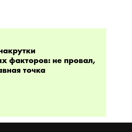
накрутки
х факторов: не провал,
авная точка