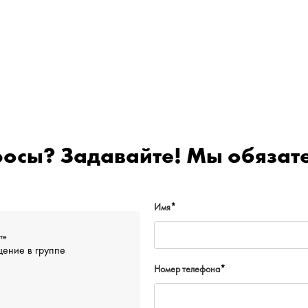
росы? Задавайте! Мы обязате
Имя
*
те
ение в группе
Номер телефона
*