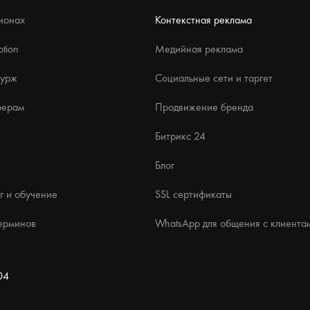
ионах
Контекстная реклама
tion
Медийная реклама
бурж
Социальные сети и таргет
ферам
Продвижение бренда
Битрикс 24
Блог
г и обучение
SSL сертификаты
ерминов
WhatsApp для общения с клиента
04