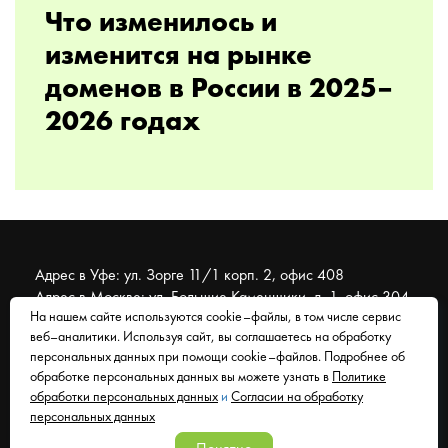
Что изменилось и
изменится на рынке
доменов в России в 2025–
2026 годах
Адрес в Уфе: ул. Зорге 11/1 корп. 2, офис 408
Адрес в Москве: ул. Большие Каменщики, д. 1, офис 304
На нашем сайте используются cookie–файлы, в том числе сервис
веб–аналитики. Используя сайт, вы соглашаетесь на обработку
© 2007 - 2026 Муравейник. SEO-продвижение, реклама,
персональных данных при помощи cookie–файлов. Подробнее об
сайты. Находимся в Уфе, работаем со всем миром.
обработке персональных данных вы можете узнать в
Политике
обработки персональных данных
и
Согласии на обработку
Согласие на обработку персональных данных
персональных данных
Политика обработки персональных данных