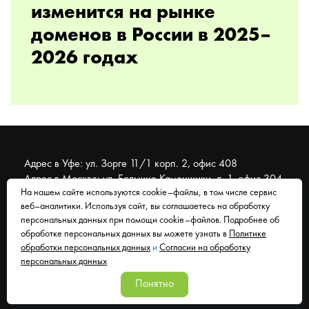
изменится на рынке
доменов в России в 2025–
2026 годах
Адрес в Уфе: ул. Зорге 11/1 корп. 2, офис 408
Адрес в Москве: ул. Большие Каменщики, д. 1, офис 304
На нашем сайте используются cookie–файлы, в том числе сервис
веб–аналитики. Используя сайт, вы соглашаетесь на обработку
© 2007 - 2026 Муравейник. SEO-продвижение, реклама,
персональных данных при помощи cookie–файлов. Подробнее об
сайты. Находимся в Уфе, работаем со всем миром.
обработке персональных данных вы можете узнать в
Политике
обработки персональных данных
и
Согласии на обработку
Согласие на обработку персональных данных
персональных данных
Политика обработки персональных данных
Понятно