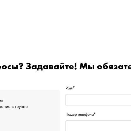
росы? Задавайте! Мы обязате
Имя
*
те
ение в группе
Номер телефона
*