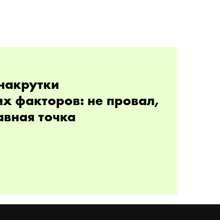
накрутки
х факторов: не провал,
авная точка