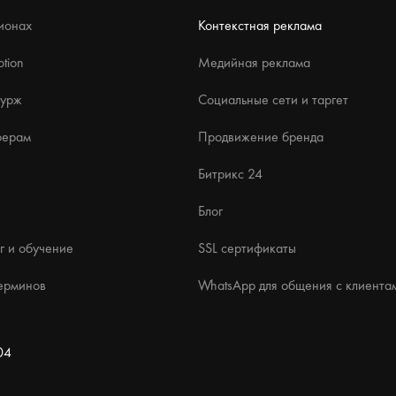
ионах
Контекстная реклама
tion
Медийная реклама
бурж
Социальные сети и таргет
ферам
Продвижение бренда
Битрикс 24
Блог
г и обучение
SSL сертификаты
ерминов
WhatsApp для общения с клиента
04