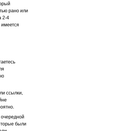
торый
тью рано или
 2-4
о имеется
таетесь
ля
но
ли ссылки,
йне
оятно.
в очередной
которые были
али.