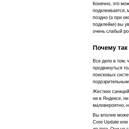
Конечно, это мо
подклеивается, 
поздно (а при о
подклейке) вы у
очень слабый ро
Почему так
Все дело в том, 
продвинуться то
поисковых систе
подозрительным 
Жестких санкций
ни в Яндексе, ни
маловероятно, н
Вы вполне может
Core Update или
до того. Они не 