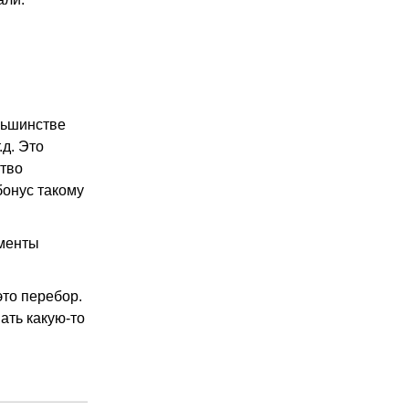
льшинстве
.д. Это
ство
бонус такому
ументы
это перебор.
ать какую-то