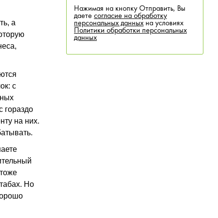
Нажимая на кнопку Отправить, Вы
даете
согласие на обработку
ь, а
персональных данных
на условиях
Политики обработки персональных
которую
данных
неса,
аются
ок: с
ьных
с гораздо
нту на них.
батывать.
наете
ительный
 тоже
табах. Но
 хорошо