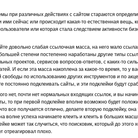
мы при различных действиях с сайтом стараются определит
 ими сейчас или происходит какая-то естественная вещь, 
ользователи или которая стала следствием активности биз
сайте довольно слабая ссылочная масса, на него мало ссыл
 большей степени постепенно наработаны другие типы ссыл
ьных проектов, сервисов вопросов-ответов, с каких-то сил
атей. И если эта масса накоплена за какое-то время, то у ва
 свободы по использованию других инструментов и по акце
те постоянно подклеивать сайты, и эти подклейки будут сра
того нет, почти нет нормальных входящих ссылок, и вы начи
ты, то при первой подклейке вполне возможно будет полож
что все получается отлично, делаете вторую подклейку, она
 на волне успеха начинаете клеить и клеить в больших масш
ейке может так случиться, что поисковик, который до этого
уг отреагировал плохо.