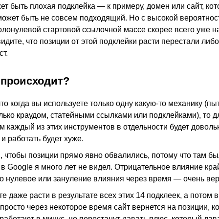
жет быть плохая подклейка — к примеру, домен или сайт, ко
может быть не совсем подходящий. Но с высокой вероятнос
колонулевой стартовой ссылочной массе скорее всего уже на
видите, что позиции от этой подклейки расти перестали либ
ст.
 происходит?
что когда вы используете только одну какую-то механику (пы
лько краудом, статейными ссылками или подклейками), то д
м каждый из этих инструментов в отдельности будет доволь
и работать будет хуже.
, чтобы позиции прямо явно обвалились, потому что там бы
 в Google я много лет не видел. Отрицательное влияние кра
о нулевое или зануление влияния через время — очень вер
е даже расти в результате всех этих 14 подклеек, а потом 
 просто через некоторое время сайт вернется на позиции, 
сработают в минус, но перестанут давать плюс, который дав