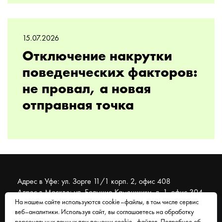
15.07.2026
Отключение накрутки
поведенческих факторов:
не провал, а новая
отправная точка
Адрес в Уфе: ул. Зорге 11/1 корп. 2, офис 408
Адрес в Москве: ул. Большие Каменщики, д. 1, офис 304
На нашем сайте используются cookie–файлы, в том числе сервис
веб–аналитики. Используя сайт, вы соглашаетесь на обработку
© 2007 - 2026 Муравейник. SEO-продвижение, реклама,