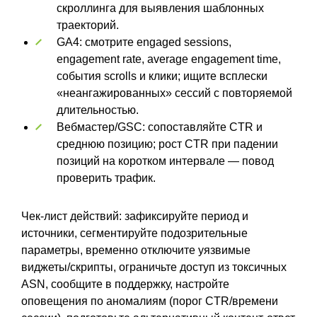
скроллинга для выявления шаблонных
траекторий.
GA4: смотрите engaged sessions,
engagement rate, average engagement time,
события scrolls и клики; ищите всплески
«неангажированных» сессий с повторяемой
длительностью.
Вебмастер/GSC: сопоставляйте CTR и
среднюю позицию; рост CTR при падении
позиций на коротком интервале — повод
проверить трафик.
Чек‑лист действий: зафиксируйте период и
источники, сегментируйте подозрительные
параметры, временно отключите уязвимые
виджеты/скрипты, ограничьте доступ из токсичных
ASN, сообщите в поддержку, настройте
оповещения по аномалиям (порог CTR/времени