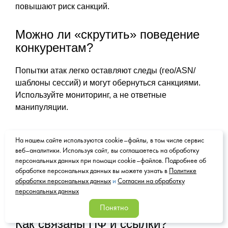
повышают риск санкций.
Можно ли «скрутить» поведение
конкурентам?
Попытки атак легко оставляют следы (гео/ASN/
шаблоны сессий) и могут обернуться санкциями.
Используйте мониторинг, а не ответные
манипуляции.
Актуальна ли накрутка ПФ
На нашем сайте используются cookie–файлы, в том числе сервис
сейчас?
веб–аналитики. Используя сайт, вы соглашаетесь на обработку
персональных данных при помощи cookie–файлов. Подробнее об
Риски и сложность высоки: алгоритмы учитывают
обработке персональных данных вы можете узнать в
Политике
обработки персональных данных
и
Согласии на обработку
множество паттернов и персонализацию. Эффект
персональных данных
краткосрочный, последствия — долгосрочные.
Понятно
Как связаны ПФ и ссылки?