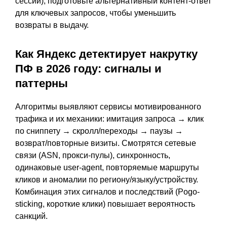
сессии), подготовьте альтернативный контент-ответ
для ключевых запросов, чтобы уменьшить
возвраты в выдачу.
Как Яндекс детектирует накрутку
ПФ в 2026 году: сигналы и
паттерны
Алгоритмы выявляют сервисы мотивированного
трафика и их механики: имитация запроса → клик
по сниппету → скролл/переходы → паузы →
возврат/повторные визиты. Смотрятся сетевые
связи (ASN, прокси‑пулы), синхронность,
одинаковые user‑agent, повторяемые маршруты
кликов и аномалии по региону/языку/устройству.
Комбинация этих сигналов и последствий (Pogo-
sticking, короткие клики) повышает вероятность
санкций.