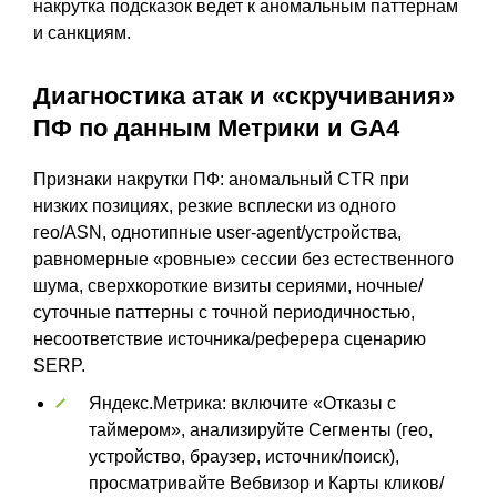
накрутка подсказок ведет к аномальным паттернам
и санкциям.
Диагностика атак и «скручивания»
ПФ по данным Метрики и GA4
Признаки накрутки ПФ: аномальный CTR при
низких позициях, резкие всплески из одного
гео/ASN, однотипные user‑agent/устройства,
равномерные «ровные» сессии без естественного
шума, сверхкороткие визиты сериями, ночные/
суточные паттерны с точной периодичностью,
несоответствие источника/реферера сценарию
SERP.
Яндекс.Метрика: включите «Отказы с
таймером», анализируйте Сегменты (гео,
устройство, браузер, источник/поиск),
просматривайте Вебвизор и Карты кликов/