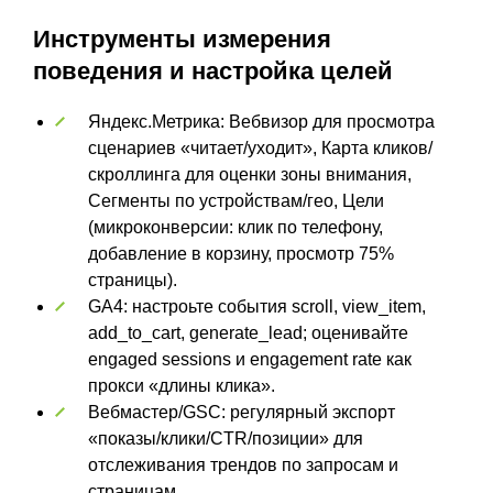
Инструменты измерения
поведения и настройка целей
Яндекс.Метрика: Вебвизор для просмотра
сценариев «читает/уходит», Карта кликов/
скроллинга для оценки зоны внимания,
Сегменты по устройствам/гео, Цели
(микроконверсии: клик по телефону,
добавление в корзину, просмотр 75%
страницы).
GA4: настроьте события scroll, view_item,
add_to_cart, generate_lead; оценивайте
engaged sessions и engagement rate как
прокси «длины клика».
Вебмастер/GSC: регулярный экспорт
«показы/клики/CTR/позиции» для
отслеживания трендов по запросам и
страницам.