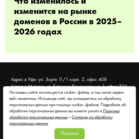
Что изменилось и
изменится на рынке
доменов в России в 2025–
2026 годах
Адрес в Уфе: ул. Зорге 11/1 корп. 2, офис 408
Адрес в Москве: ул. Большие Каменщики, д. 1, офис 304
На нашем сайте используются cookie–файлы, в том числе сервис
веб–аналитики. Используя сайт, вы соглашаетесь на обработку
© 2007 - 2026 Муравейник. SEO-продвижение, реклама,
персональных данных при помощи cookie–файлов. Подробнее об
сайты. Находимся в Уфе, работаем со всем миром.
обработке персональных данных вы можете узнать в
Политике
обработки персональных данных
и
Согласии на обработку
Согласие на обработку персональных данных
персональных данных
Политика обработки персональных данных
Понятно