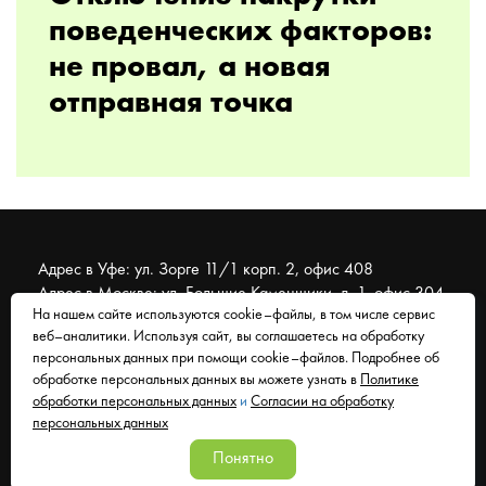
поведенческих факторов:
не провал, а новая
отправная точка
Адрес в Уфе: ул. Зорге 11/1 корп. 2, офис 408
Адрес в Москве: ул. Большие Каменщики, д. 1, офис 304
На нашем сайте используются cookie–файлы, в том числе сервис
веб–аналитики. Используя сайт, вы соглашаетесь на обработку
© 2007 - 2026 Муравейник. SEO-продвижение, реклама,
персональных данных при помощи cookie–файлов. Подробнее об
сайты. Находимся в Уфе, работаем со всем миром.
обработке персональных данных вы можете узнать в
Политике
обработки персональных данных
и
Согласии на обработку
Согласие на обработку персональных данных
персональных данных
Политика обработки персональных данных
Понятно