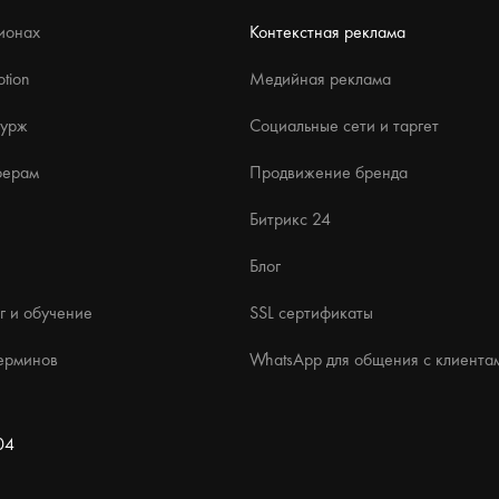
ионах
Контекстная реклама
tion
Медийная реклама
бурж
Социальные сети и таргет
ферам
Продвижение бренда
Битрикс 24
Блог
г и обучение
SSL сертификаты
ерминов
WhatsApp для общения с клиента
04