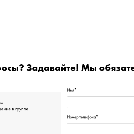
росы? Задавайте! Мы обязате
Имя
*
те
ение в группе
Номер телефона
*