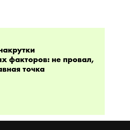
накрутки
х факторов: не провал,
авная точка