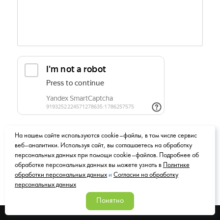
Я даю
согласие на обработку персональных данных
на
На нашем сайте используются cookie–файлы, в том числе сервис
условиях
Политики обработки персональных данных
*
веб–аналитики. Используя сайт, вы соглашаетесь на обработку
персональных данных при помощи cookie–файлов. Подробнее об
обработке персональных данных вы можете узнать в
Политике
обработки персональных данных
и
Согласии на обработку
персональных данных
Понятно