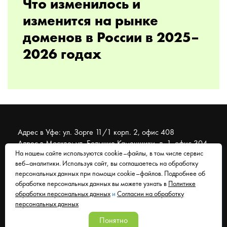
Что изменилось и
изменится на рынке
доменов в России в 2025–
2026 годах
Адрес в Уфе: ул. Зорге 11/1 корп. 2, офис 408
Адрес в Москве: ул. Большие Каменщики, д. 1, офис 304
На нашем сайте используются cookie–файлы, в том числе сервис
веб–аналитики. Используя сайт, вы соглашаетесь на обработку
© 2007 - 2026 Муравейник. SEO-продвижение, реклама,
персональных данных при помощи cookie–файлов. Подробнее об
сайты. Находимся в Уфе, работаем со всем миром.
обработке персональных данных вы можете узнать в
Политике
обработки персональных данных
и
Согласии на обработку
Согласие на обработку персональных данных
персональных данных
Политика обработки персональных данных
Понятно