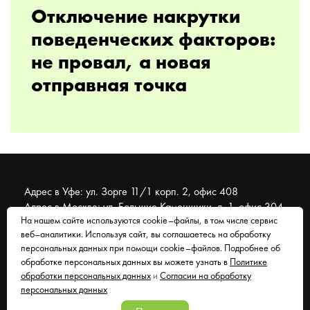
Отключение накрутки
поведенческих факторов:
не провал, а новая
отправная точка
Адрес в Уфе: ул. Зорге 11/1 корп. 2, офис 408
Адрес в Москве: ул. Большие Каменщики, д. 1, офис 304
На нашем сайте используются cookie–файлы, в том числе сервис
веб–аналитики. Используя сайт, вы соглашаетесь на обработку
© 2007 - 2026 Муравейник. SEO-продвижение, реклама,
персональных данных при помощи cookie–файлов. Подробнее об
сайты. Находимся в Уфе, работаем со всем миром.
обработке персональных данных вы можете узнать в
Политике
обработки персональных данных
и
Согласии на обработку
Согласие на обработку персональных данных
персональных данных
Политика обработки персональных данных