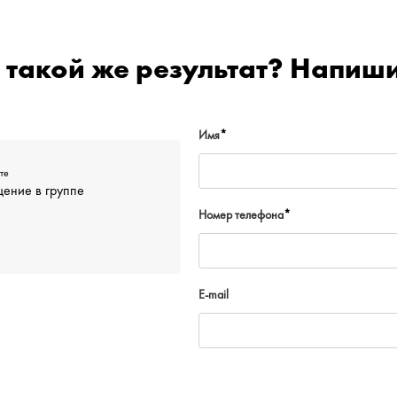
 такой же результат? Напиш
Имя
*
те
ение в группе
Номер телефона
*
E-mail