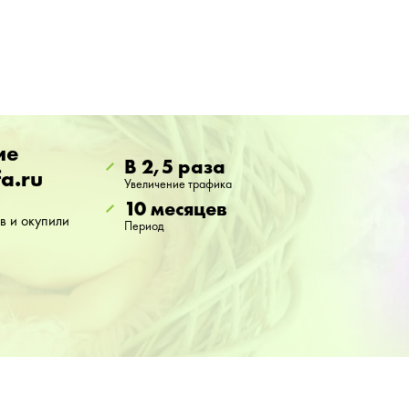
ие
В 2,5 раза
a.ru
Увеличение трафика
10 месяцев
в и окупили
Период