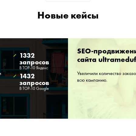
Новые кейсы
SEO-продвижен
1332
сайта ultrameduf
запросов
В ТОР-10 Яндекс
и
Увеличили количество заказо
1432
всю кампанию.
запросов
В ТОР-10 Google