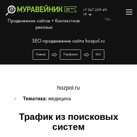
+7 347 229-49-
19
Уфа
Продвижение сайтов + Контекстная
реклама
SEO-продвижение сайта hozpol.ru
Главная
Портфолио
SEO
hozpol.ru
Тематика:
медицина
Трафик из поисковых
систем