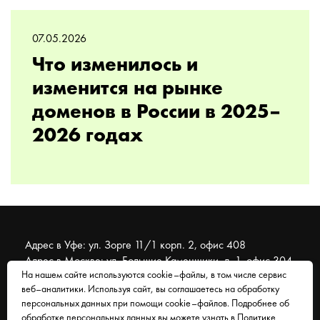
07.05.2026
Что изменилось и
изменится на рынке
доменов в России в 2025–
2026 годах
Адрес в Уфе: ул. Зорге 11/1 корп. 2, офис 408
Адрес в Москве: ул. Большие Каменщики, д. 1, офис 304
На нашем сайте используются cookie–файлы, в том числе сервис
веб–аналитики. Используя сайт, вы соглашаетесь на обработку
© 2007 - 2026 Муравейник. SEO-продвижение, реклама,
персональных данных при помощи cookie–файлов. Подробнее об
сайты. Находимся в Уфе, работаем со всем миром.
обработке персональных данных вы можете узнать в
Политике